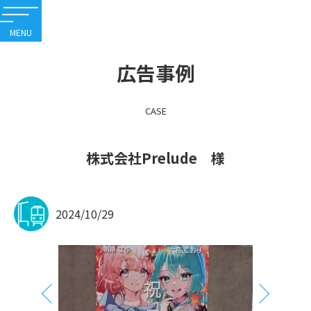
内
容
を
ス
広告事例
キ
ッ
プ
CASE
株式会社Prelude 様
2024/10/29