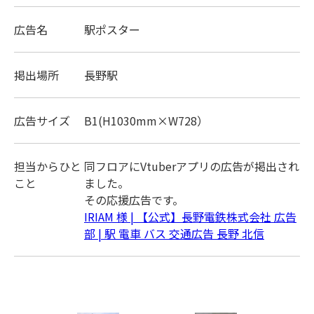
広告名
駅ポスター
掲出場所
長野駅
広告サイズ
B1(H1030mm×W728）
担当からひと
同フロアにVtuberアプリの広告が掲出され
トップ
こと
ました。
その応援広告です。
TOP
駅広告
IRIAM 様 | 【公式】長野電鉄株式会社 広告
STATION
部 | 駅 電車 バス 交通広告 長野 北信
電車広告
TRAIN
バス広告
BUS
広告事例