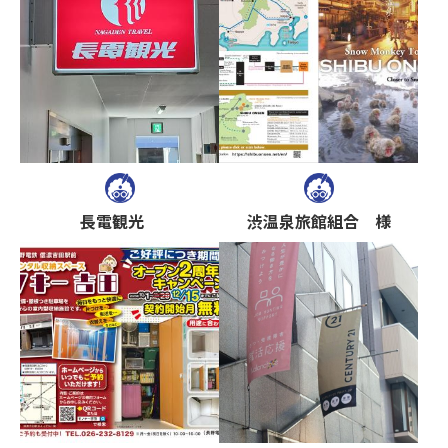
長電観光
渋温泉旅館組合 様
トップ
TOP