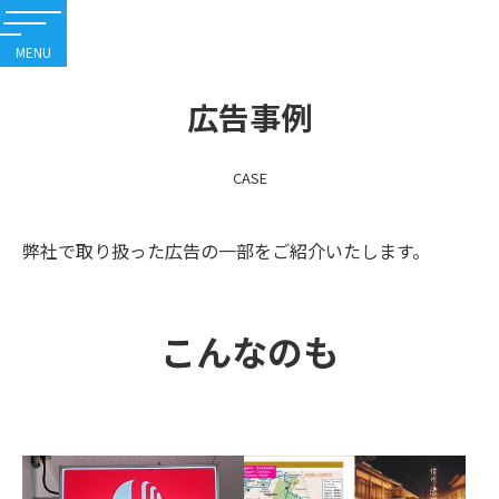
内
容
を
ス
広告事例
キ
ッ
プ
CASE
弊社で取り扱った広告の一部をご紹介いたします。
こんなのも